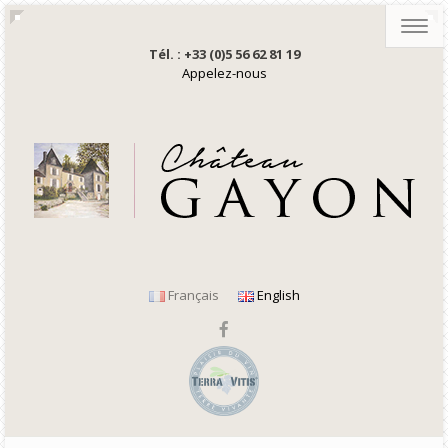
Toggl
navig
Tél. : +33 (0)5 56 62 81 19
Appelez-nous
Français
English